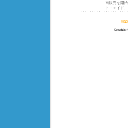
画販売を開始
ト・エイド、
特定
Copyright (c