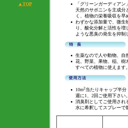
▲TOP
「グリーンガーディアン
天然のサポニンを主成分
く、植物の栄養吸収を早
わずかな添加量で、微生
り、酸化分解と活性を増
ような悪臭の発生を抑制
生薬なので人や動物、自
花、野菜、果物、稲、樹
すべての植物に使えます
2
10m
当たりキャップ半分（約
週に1、2回ご使用下さい
消臭剤としてご使用される場
水に希釈してスプレーで