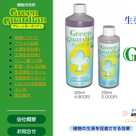
植物について
アロエの効能
土壌改良効果1
土壌改良効果2
どんこ菌での例
野菜・切り花試験
生花実験リポート
水耕栽培リポート
レタスの水耕栽培
まとめ
製品案内
アマゾ